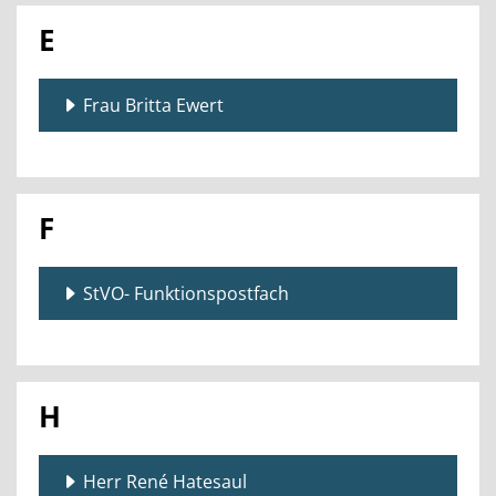
E
Frau Britta Ewert
F
StVO- Funktionspostfach
H
Herr René Hatesaul