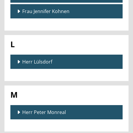
Frau Jennifer Kohnen
L
Herr Lülsdorf
M
Herr Peter Monreal