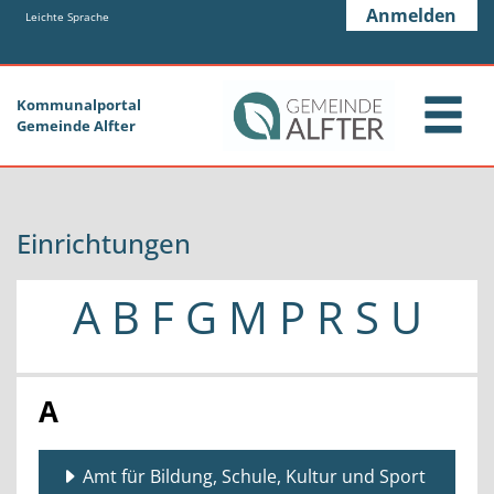
Zum Header
Zum Hauptinhalt
Zum Footer
Anmelden
Zum Hauptinhalt springen
Leichte Sprache
Kommunalportal
Gemeinde Alfter
Einrichtungen
A
B
F
G
M
P
R
S
U
A
Amt für Bildung, Schule, Kultur und Sport