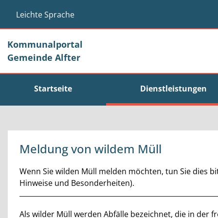
Zum Header
Zum Hauptinhalt
Zum Footer
Zum Hauptinhalt springen
Leichte Sprache
Kommunalportal
Gemeinde Alfter
Startseite
Dienstleistungen
Meldung von wildem Müll
Kurzbeschreibung
Wenn Sie wilden Müll melden möchten, tun Sie dies bit
Hinweise und Besonderheiten).
Beschreibung
Als wilder Müll werden Abfälle bezeichnet, die in der 