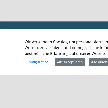
Kommunalportal der Gemeinde Alfter
Wir verwenden Cookies, um personalisierte In
Der Bürgermeister
Website zu verfolgen und demografische Info
Am Rathaus 7
bestmögliche Erfahrung auf unserer Website z
53347 Alfter
Konfiguration
Alle akzeptieren
Alle able
Telefon: +49 (0) 228 / 6484-212
E-Mail
:
rathaus@alfter.de