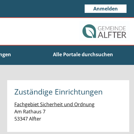
Anmelden
ungen
Alle Portale durchsuchen
Zuständige Einrichtungen
Fachgebiet Sicherheit und Ordnung
Straße:
Hausnummer:
Am Rathaus
7
PLZ:
Ort:
53347
Alfter