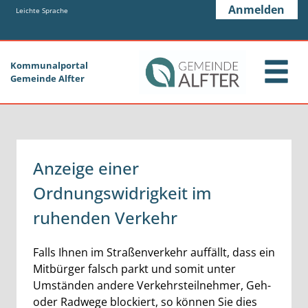
Zum Header
Zum Hauptinhalt
Zum Footer
Anmelden
Zum Hauptinhalt springen
Leichte Sprache
Kommunalportal
Gemeinde Alfter
Anzeige einer
Ordnungswidrigkeit im
ruhenden Verkehr
Kurzbeschreibung
Falls Ihnen im Straßenverkehr auffällt, dass ein
Mitbürger falsch parkt und somit unter
Umständen andere Verkehrsteilnehmer, Geh-
oder Radwege blockiert, so können Sie dies